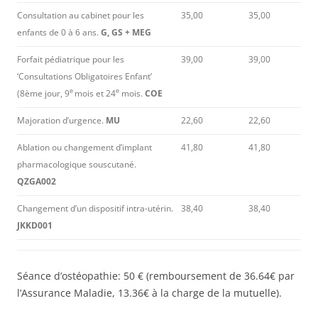
Consultation au cabinet pour les
35,00
35,00
enfants de 0 à 6 ans.
G, GS + MEG
Forfait pédiatrique pour les
39,00
39,00
‘Consultations Obligatoires Enfant’
e
e
(8ème jour, 9
mois et 24
mois.
COE
Majoration d’urgence.
MU
22,60
22,60
Ablation ou changement d’implant
41,80
41,80
pharmacologique souscutané.
QZGA002
Changement d’un dispositif intra-utérin.
38,40
38,40
JKKD001
Séance d’ostéopathie: 50 € (remboursement de 36.64€ par
l’Assurance Maladie, 13.36€ à la charge de la mutuelle).