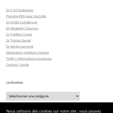
Dr Cyril Quémeras
Prendre RDV avec Doctolib
Dr Emilie Cottebrune
Dr Elisabeth Calarnou
Dr Frédéric Coent
Dr Tristan Daniel
Dr Agnès Lemoine
Déclaration médecin traitant
Tarifs / Informations pratiques
Contact / Accès
CATÉGORIES
Catégories
Nous utilisons des cookies sur notre site ; vous pouvez