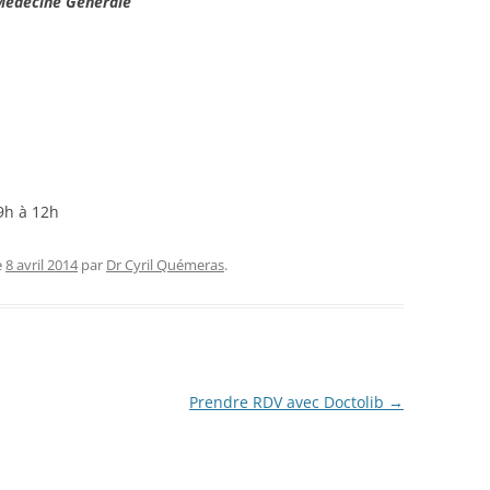
Médecine Générale
9h à 12h
e
8 avril 2014
par
Dr Cyril Quémeras
.
Prendre RDV avec Doctolib
→