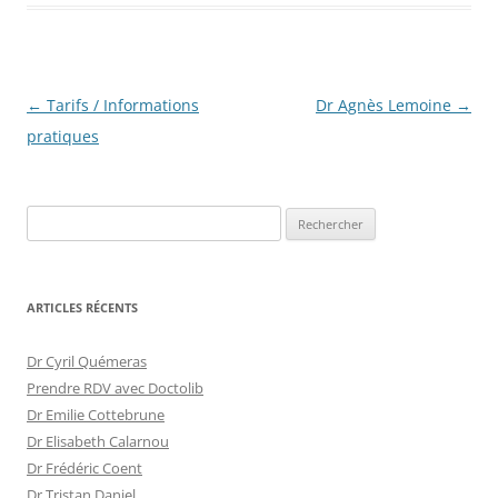
Navigation
←
Tarifs / Informations
Dr Agnès Lemoine
→
des
pratiques
articles
Rechercher :
ARTICLES RÉCENTS
Dr Cyril Quémeras
Prendre RDV avec Doctolib
Dr Emilie Cottebrune
Dr Elisabeth Calarnou
Dr Frédéric Coent
Dr Tristan Daniel